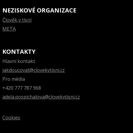
NEZISKOVÉ ORGANIZACE
Člověk v tísni
META
KONTAKTY
Hlavní kontakt
jakdoucovat@clovekvtisni.cz
Pro média
+420 777 787 968
adela.pospichalova@clovekvtisni.cz
Cookies