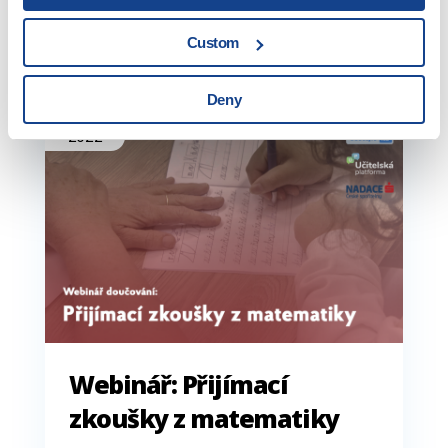
didaktických […]
Custom
06. 10.
Deny
2022
Webinář: Přijímací
zkoušky z matematiky