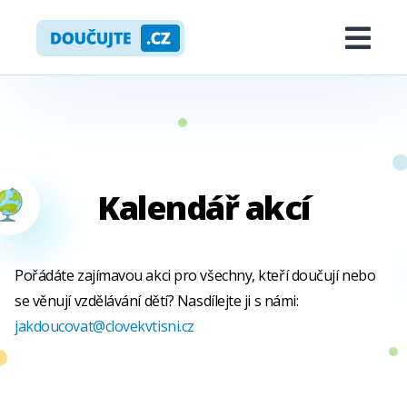
Skip
Doučujte.cz
to
Me
content
Kalendář akcí
ropdown
Expand
KALENDÁŘ AKCÍ
Pořádáte zajímavou akci pro všechny, kteří doučují nebo
se věnují vzdělávání dětí? Nasdílejte ji s námi:
NOVINKY
jakdoucovat@clovekvtisni.cz
