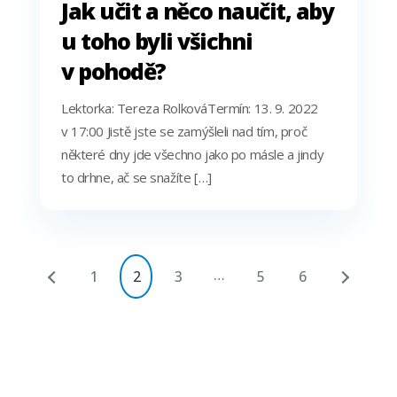
Jak učit a něco naučit, aby
u toho byli všichni
v pohodě?
Lektorka: Tereza RolkováTermín: 13. 9. 2022
v 17:00 Jistě jste se zamýšleli nad tím, proč
některé dny jde všechno jako po másle a jindy
to drhne, ač se snažíte […]
…
1
2
3
5
6