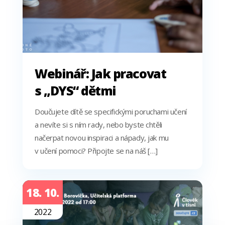
Webinář: Jak pracovat
s „DYS“ dětmi
Doučujete dítě se specifickými poruchami učení
a nevíte si s ním rady, nebo byste chtěli
načerpat novou inspiraci a nápady, jak mu
v učení pomoci? Připojte se na náš […]
18. 10.
2022