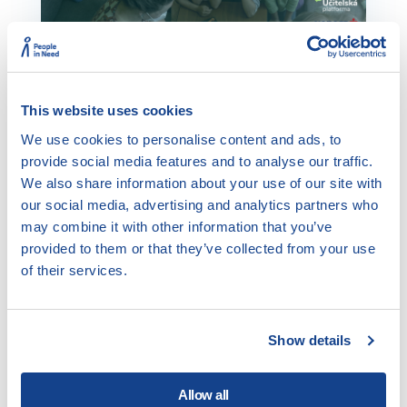
This website uses cookies
We use cookies to personalise content and ads, to
provide social media features and to analyse our traffic.
We also share information about your use of our site with
Webinář: Jak na přijímací
our social media, advertising and analytics partners who
zkoušky na střední školy
may combine it with other information that you’ve
provided to them or that they’ve collected from your use
z češtiny
of their services.
Tento webinář má několik hlavních cílů: 1)
Poskytnout přehled o dostupných oficiálních
Show details
zdrojích k JPZ k českého jazyka a literatury
(zejména tzv. specifikace požadavků); 2)
Allow all
Rozdělit jednotlivé úlohy z příslušných