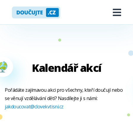
Skip
Doučujte.cz
to
Me
content
Kalendář akcí
ropdown
Expand
KALENDÁŘ AKCÍ
Pořádáte zajímavou akci pro všechny, kteří doučují nebo
se věnují vzdělávání dětí? Nasdílejte ji s námi:
NOVINKY
jakdoucovat@clovekvtisni.cz
