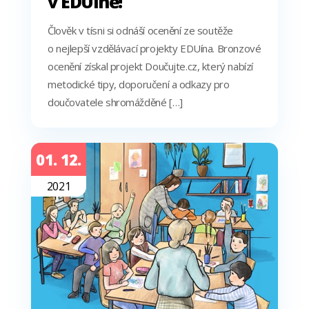
v EDUíně!
Člověk v tísni si odnáší ocenění ze soutěže
o nejlepší vzdělávací projekty EDUína. Bronzové
ocenění získal projekt Doučujte.cz, který nabízí
metodické tipy, doporučení a odkazy pro
doučovatele shromážděné […]
01. 12.
2021