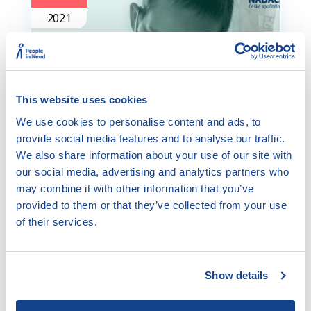
2021
This website uses cookies
We use cookies to personalise content and ads, to
provide social media features and to analyse our traffic.
We also share information about your use of our site with
our social media, advertising and analytics partners who
Jak (lépe) doučovat? –
may combine it with other information that you’ve
provided to them or that they’ve collected from your use
online kurz pro všechny
of their services.
Zveme vás na webinář, na kterém pomůžeme
odpovědět na otázky: Jak s doučováním začít?
Show details
S čím se jako doučovatel můžu setkat? Jak
doučovat, aby z toho měly užitek […]