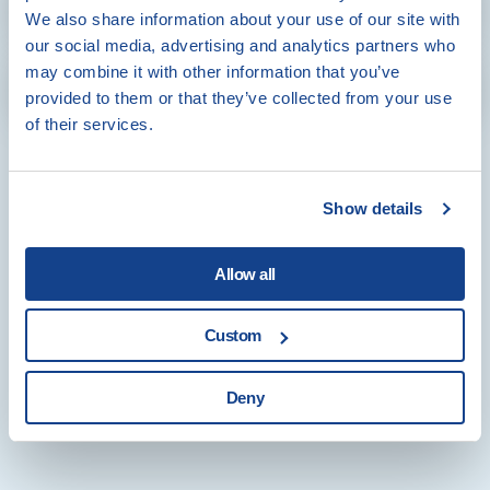
We also share information about your use of our site with
our social media, advertising and analytics partners who
may combine it with other information that you’ve
provided to them or that they’ve collected from your use
of their services.
Show details
Informace o zpracování Vašich osobních údajů, které zde
Allow all
poskytujete, najdete
zde
.
Custom
Odeslat ke schválení
Deny