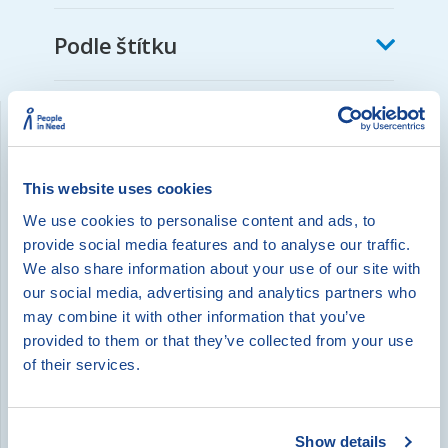
Podle štítku
Nalezené materiály:
This website uses cookies
ČT edu nabízí krátká videa pro doplnění
výuky
We use cookies to personalise content and ads, to
provide social media features and to analyse our traffic.
We also share information about your use of our site with
Pracovní listy – různé předměty
our social media, advertising and analytics partners who
may combine it with other information that you’ve
provided to them or that they’ve collected from your use
Veselá chaloupka – výukové materiály
pro 1. stupeň
of their services.
Inklulzivní škola: Zeměpis
Show details