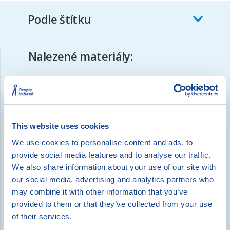
Podle štítku
Nalezené materiály:
SnílkůvSvět.cz – originální pohádky,
omalovánky a kreativní vzdělávací
materiály zdarma pro děti (4–10 let).
This website uses cookies
We use cookies to personalise content and ads, to
Tip na čtení – Readmio
provide social media features and to analyse our traffic.
We also share information about your use of our site with
our social media, advertising and analytics partners who
Porozumění textu a kritické myšlení –
záznam z webináře
may combine it with other information that you’ve
provided to them or that they’ve collected from your use
of their services.
Čtenářství: Co by mělo dítě zvládnou na