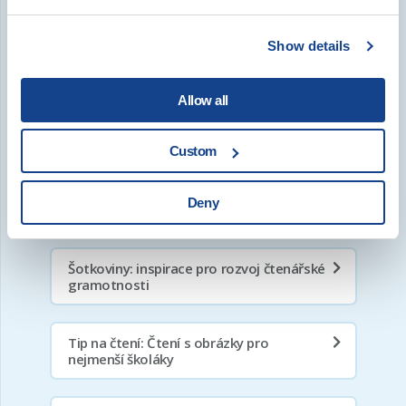
prvním stupni
Show details
Seznam knih pro děti podle věku na
stránkách Čtení pomáhá
Allow all
Počáteční čtení a čtenářství na 1. stupni,
video a prezentace – záznam z webináře
Custom
Deny
Audioknihy: česká klasika
Šotkoviny: inspirace pro rozvoj čtenářské
gramotnosti
Tip na čtení: Čtení s obrázky pro
nejmenší školáky