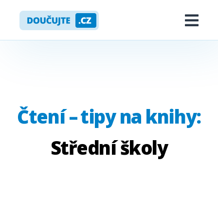
Skip
Doučujte.cz
to
Me
content
Čtení –⁠ tipy na knihy:
Expand
dropdown
Střední školy
KALENDÁŘ AKCÍ
NOVINKY
