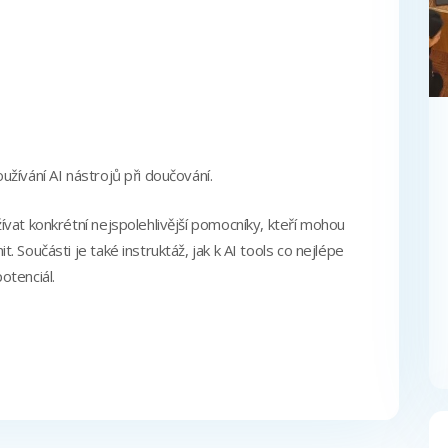
žívání AI nástrojů při doučování.
vat konkrétní nejspolehlivější pomocníky, kteří mohou
 Součásti je také instruktáž, jak k AI tools co nejlépe
otenciál.